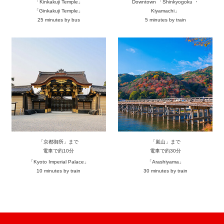
「Kinkakuji Temple」
Downtown 「Shinkyogoku ・
「Ginkakuji Temple」
Kiyamachi」
25 minutes by bus
5 minutes by train
「京都御所」まで
「嵐山」まで
電車で約10分
電車で約30分
「Kyoto Imperial Palace」
「Arashiyama」
10 minutes by train
30 minutes by train