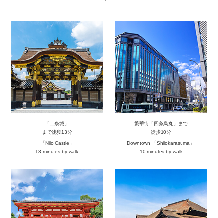
「二条城」
繁華街「四条烏丸」まで
まで徒歩13分
徒歩10分
「Nijo Castle」
Downtown 「Shijokarasuma」
13 minutes by walk
10 minutes by walk