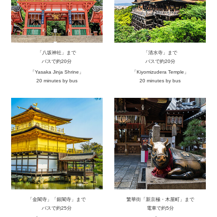
「八坂神社」まで
「清水寺」まで
バスで約20分
バスで約20分
「Yasaka Jinja Shrine」
「Kiyomizudera Temple」
20 minutes by bus
20 minutes by bus
「金閣寺」「銀閣寺」まで
繁華街「新京極・木屋町」まで
バスで約25分
電車で約5分