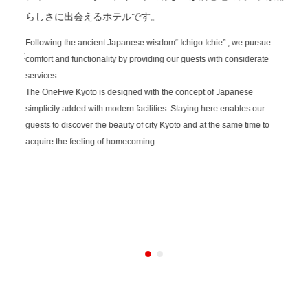
徒歩
京都
らしさに出会えるホテルです。
ざい
10
Following the ancient Japanese wisdom“ Ichigo Ichie” , we pursue
』には
ます
comfort and functionality by providing our guests with considerate
バス約
徒歩
services.
The OneFive Kyoto is designed with the concept of Japanese
20
simplicity added with modern facilities. Staying here enables our
自宅
guests to discover the beauty of city Kyoto and at the same time to
acquire the feeling of homecoming.
s
With i
traffi
g
Arashi
and
distan
seeing
Omiya.
or bus