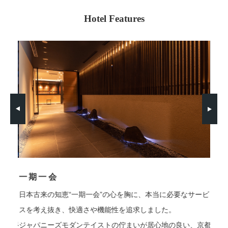
Hotel Features
一期一会
阪
徒
日本古来の知恵“一期一会”の心を胸に、本当に必要なサービ
」より
ザ・
スを考え抜き、快適さや機能性を追求しました。
」阪急
徒歩
ジャパニーズモダンテイストの佇まいが居心地の良い、京都