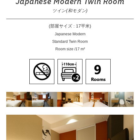
Japanese Modern Twin Room
ツイン(和モダン)
(部屋サイズ : 17平米)
Japanese Modern
Standard Twin Room
Room size /17 m²