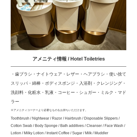
アメニティ情報 / Hotel Toiletries
・歯ブラシ・ナイトウェア・レザー・ヘアブラシ・使い捨て
スリッパ・綿棒・ボディスポンジ・入浴剤・クレンジング・
洗顔料・化粧水・乳液・コーヒー・シュガー・ミルク・マド
ラー
※アメニティコーナーより必要なものをお持ちいただけます。
Toothbrush / Nightwear / Razor / Hairbrush / Disposable Slippers /
Cotton Swab / Body Sponge / Bath additives / Cleanser / Face Wash /
Lotion / Milky Lotion / Instant Coffee / Sugar / Milk / Muddler