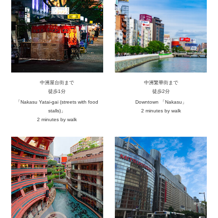
中洲屋台街まで
中洲繁華街まで
徒歩1分
徒歩2分
「Nakasu Yatai-gai (streets with food
Downtown 「Nakasu」
stalls)」
2 minutes by walk
2 minutes by walk