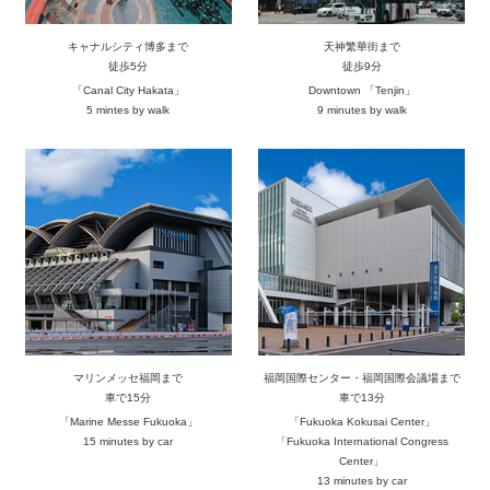
キャナルシティ博多まで
天神繁華街まで
徒歩5分
徒歩9分
「Canal City Hakata」
Downtown 「Tenjin」
5 mintes by walk
9 minutes by walk
マリンメッセ福岡まで
福岡国際センター・福岡国際会議場まで
車で15分
車で13分
「Marine Messe Fukuoka」
「Fukuoka Kokusai Center」
15 minutes by car
「Fukuoka International Congress
Center」
13 minutes by car