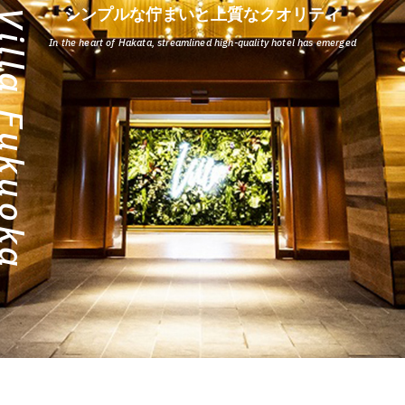
neFive Villa Fukuoka
シンプルな佇まいと上質なクオリティ
In the heart of Hakata, streamlined high-quality hotel has emerged