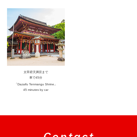
太宰府天満宮まで
車で45分
「Dazaifu Tenmangu Shrine」
45 minutes by car
Contact