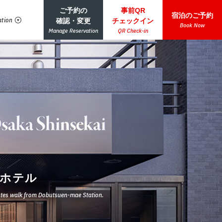
ご予約の
事前QR
宿泊のご予約
ation
確認・変更
チェックイン
Book Now
Manage Reservation
QR Check-in
ュホテル
nutes walk from Dobutsuen-mae Station.