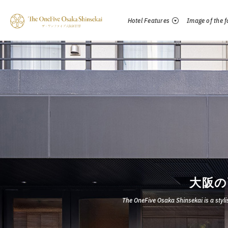
Hotel Features
Image of the fa
大阪の
The OneFive Osaka Shinsekai is a styl