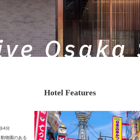
ive Osaka 
Hotel Features
歩4分
、動物園のある