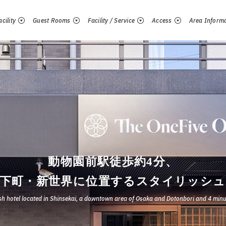
cility
Guest Rooms
Facility / Service
Access
Area Inform
動物園前駅徒歩約4分、
下町・新世界に位置するスタイリッシ
ish hotel located in Shinsekai, a downtown area of Osaka and Dotonbori and 4 mi