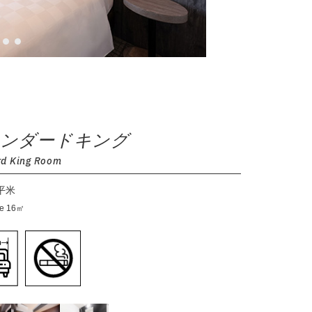
ンダードキング
rd King Room
6平米
ze 16㎡