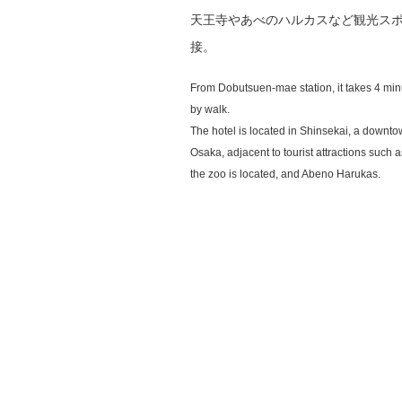
天王寺やあべのハルカスなど観光ス
接。
From Dobutsuen-mae station, it takes 4 minu
by walk.
The hotel is located in Shinsekai, a downto
Osaka, adjacent to tourist attractions such 
the zoo is located, and Abeno Harukas.