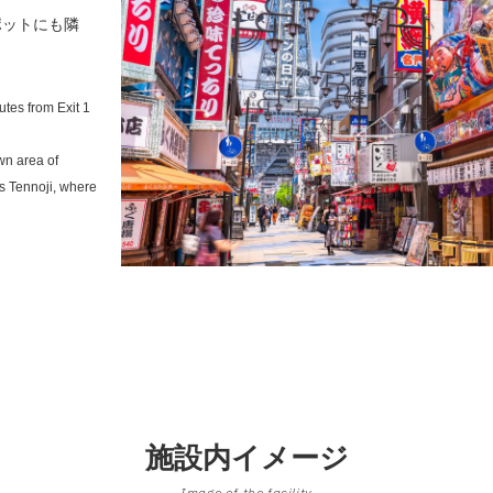
ポットにも隣
tes from Exit 1
wn area of
as Tennoji, where
施設内イメージ
Image of the facility